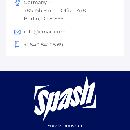
Germany —
785 15h Street, Office 478
Berlin, De 81566
info@email.com
+1 840 841 25 69
Suivez-nous sur