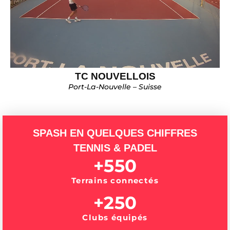
TC NOUVELLOIS
Port-La-Nouvelle – Suisse
SPASH EN QUELQUES CHIFFRES
TENNIS & PADEL
+
550
Terrains connectés
+
250
Clubs équipés