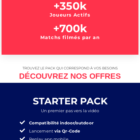
+
350
k
Joueurs Actifs
+
700
k
Matchs filmés par an
TROUVEZ LE PACK QUI CORRESPOND À VOS BESOINS
DÉCOUVREZ NOS OFFRES
STARTER PACK
Un premier pas vers la vidéo
Compatibilité indoor/outdoor
Lancement
via Qr-Code
Replay app mobile