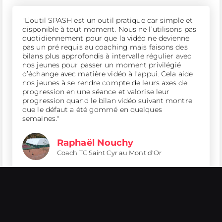
"L’outil SPASH est un outil pratique car simple et
disponible à tout moment. Nous ne l’utilisons pas
quotidiennement pour que la vidéo ne devienne
pas un pré requis au coaching mais faisons des
bilans plus approfondis à intervalle régulier avec
nos jeunes pour passer un moment privilégié
d’échange avec matière vidéo à l’appui. Cela aide
nos jeunes à se rendre compte de leurs axes de
progression en une séance et valorise leur
progression quand le bilan vidéo suivant montre
que le défaut a été gommé en quelques
semaines."
Raphaël Nouchy
Coach TC Saint Cyr au Mont d'Or
"SPASH a créé un outil fondamentalement simple
d’utilisation et c’est ce qui fait leur réussite. Cela
faisait longtemps que je cherchais un outil avec