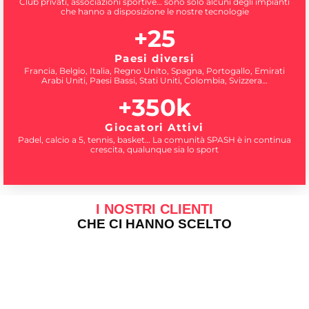
Club privati, associazioni sportive… sono solo alcuni degli impianti
che hanno a disposizione le nostre tecnologie
+
25
Paesi diversi
Francia, Belgio, Italia, Regno Unito, Spagna, Portogallo, Emirati
Arabi Uniti, Paesi Bassi, Stati Uniti, Colombia, Svizzera…
+
350
k
Giocatori Attivi
Padel, calcio a 5, tennis, basket… La comunità SPASH è in continua
crescita, qualunque sia lo sport
I NOSTRI CLIENTI
CHE CI HANNO SCELTO