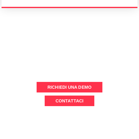
VUOI SAPERNE DI PIÙ ?
Inviaci un messaggio o pianifica una demo (online) per
parlare con il nostro team
RICHIEDI UNA DEMO
CONTATTACI