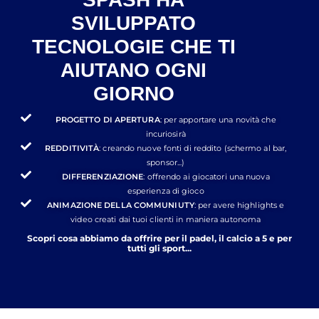
SVILUPPATO
TECNOLOGIE CHE TI
AIUTANO OGNI
GIORNO
PROGETTO DI APERTURA
: per apportare una novità che
incuriosirà
REDDITIVITÀ
: creando nuove fonti di reddito (schermo al bar,
sponsor...)
DIFFERENZIAZIONE
: offrendo ai giocatori una nuova
esperienza di gioco
ANIMAZIONE DELLA COMMUNIUTY
: per avere highlights e
video creati dai tuoi clienti in maniera autonoma
Scopri cosa abbiamo da offrire per il padel, il calcio a 5 e per
tutti gli sport...