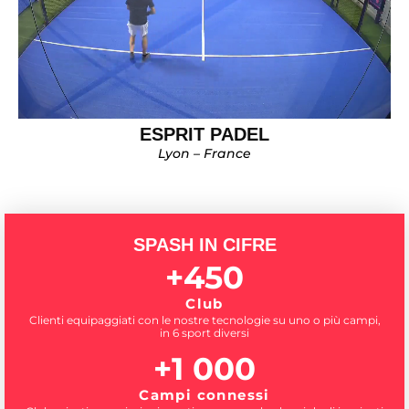
ESPRIT PADEL
Lyon – France
SPASH IN CIFRE
+
450
Club
Clienti equipaggiati con le nostre tecnologie su uno o più campi,
in 6 sport diversi
+
1 000
Campi connessi