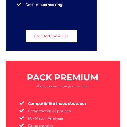
Gestion
sponsoring
EN SAVOIR PLUS
PACK PREMIUM
Pour proposer un service premium
Compatibilité indoor/outdoor
Écran tactile 22 pouces
IA - Match Analyser
Deux caméra