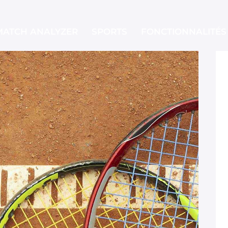
MATCH ANALYZER
SPORTS
FONCTIONNALITÉS
MATCH ANALYZER
SPORTS
FO