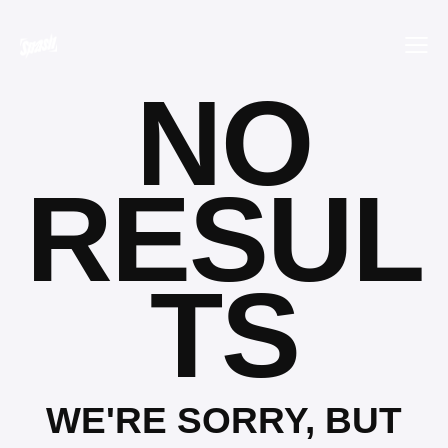
NO
RESUL
TS
WE'RE SORRY, BUT