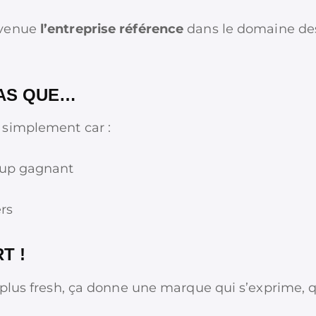
evenue
l’entreprise référence
dans le domaine d
PAS QUE…
 simplement car :
coup gagnant
rs
T !
plus fresh, ça donne une marque qui s’exprime, qu