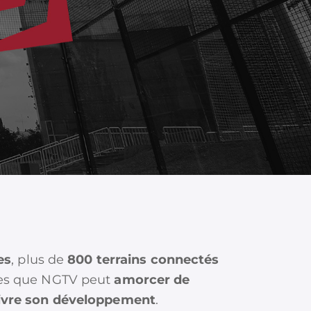
es
, plus de
800 terrains connectés
ffres que NGTV peut
amorcer de
ivre son développement
.