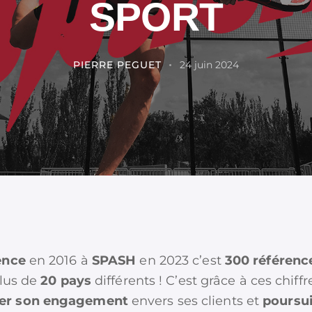
SPORT
PIERRE PEGUET
24 juin 2024
ence
en 2016 à
SPASH
en 2023 c’est
300 référenc
plus de
20 pays
différents ! C’est grâce à ces chi
cer son engagement
envers ses clients et
poursu