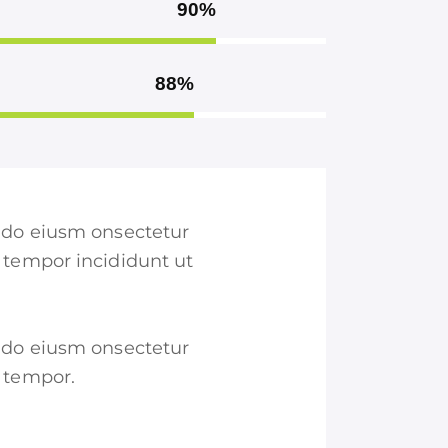
90%
88%
d do eiusm onsectetur
d tempor incididunt ut
d do eiusm onsectetur
d tempor.