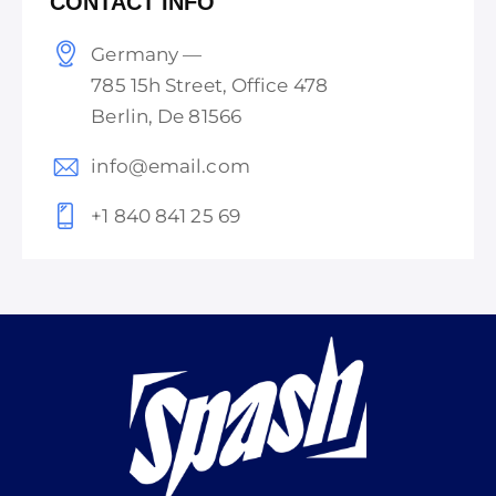
CONTACT INFO
Germany —
785 15h Street, Office 478
Berlin, De 81566
info@email.com
+1 840 841 25 69