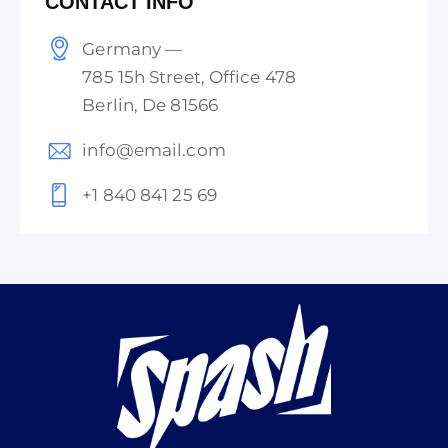
CONTACT INFO
Germany —
785 15h Street, Office 478
Berlin, De 81566
info@email.com
+1 840 841 25 69