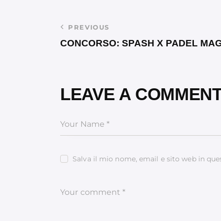
PREVIOUS
CONCORSO: SPASH X PADEL MA
LEAVE A COMMEN
Salva il mio nome, email e sito web in qu