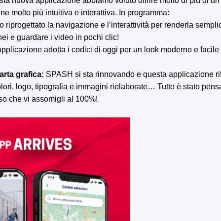
a nuova applicazione abbiamo voluto offrire molto di più di un s
ione molto più intuitiva e interattiva. In programma:
riprogettato la navigazione e l’interattività per renderla sempli
rnei e guardare i video in pochi clic!
pplicazione adotta i codici di oggi per un look moderno e facile
arta grafica:
SPASH si sta rinnovando e questa applicazione rif
lori, logo, tipografia e immagini rielaborate… Tutto è stato pens
uso che vi assomigli al 100%!