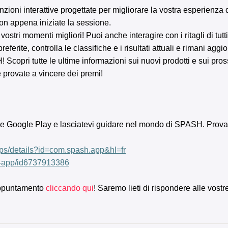
nzioni interattive progettate per migliorare la vostra esperienz
 non appena iniziate la sessione.
 vostri momenti migliori! Puoi anche interagire con i ritagli di tu
eferite, controlla le classifiche e i risultati attuali e rimani aggi
 Scopri tutte le ultime informazioni sui nuovi prodotti e sui pro
e provate a vincere dei premi!
e Google Play e lasciatevi guidare nel mondo di SPASH. Provate l
pps/details?id=com.spash.app&hl=fr
h-app/id6737913386
 appuntamento
cliccando qui
! Saremo lieti di rispondere alle vost