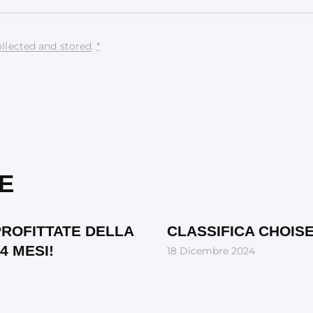
ollected and stored
.
*
E
ROFITTATE DELLA
CLASSIFICA CHOIS
4 MESI!
18 Dicembre 2024