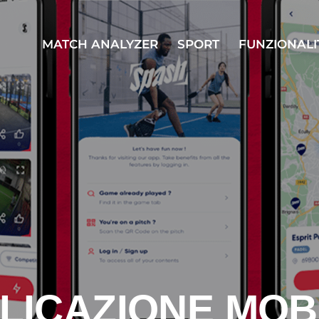
MATCH ANALYZER
SPORT
FUNZIONALI
MATCH ANALYZER
SPORT
FUNZI
LICAZIONE MOB