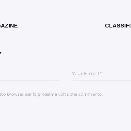
GAZINE
CLASSIF
T
esto browser per la prossima volta che commento.