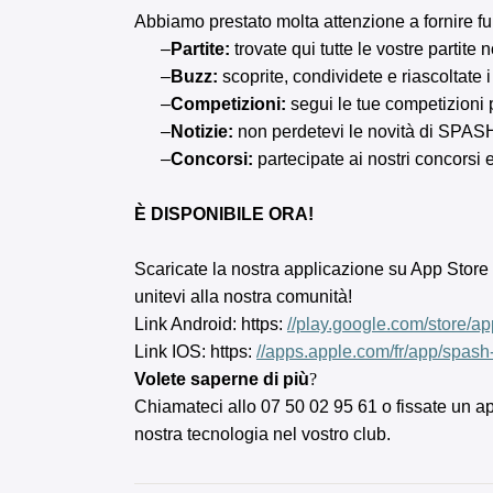
Abbiamo prestato molta attenzione a fornire fu
–
Partite:
trovate qui tutte le vostre partite
–
Buzz:
scoprite, condividete e riascoltate i
–
Competizioni:
segui le tue competizioni pr
–
Notizie:
non perdetevi le novità di SPASH!
–
Concorsi:
partecipate ai nostri concorsi 
È DISPONIBILE ORA!
Scaricate la nostra applicazione su App Store 
unitevi alla nostra comunità!
Link Android: https:
//play.google.com/store/a
Link IOS: https:
//apps.apple.com/fr/app/spas
Volete saperne di più
?
Chiamateci allo 07 50 02 95 61 o fissate un
nostra tecnologia nel vostro club.