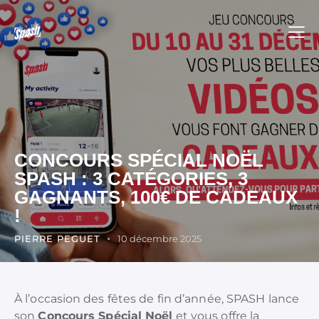
CONCOURS SPÉCIAL NOËL
SPASH : 3 CATÉGORIES, 3
GAGNANTS, 100€ DE CADEAUX
!
PIERRE PEGUET
10 décembre 2025
À l’occasion des fêtes de fin d’année, SPASH lance
son
Concours Spécial Noël
et vous offre la