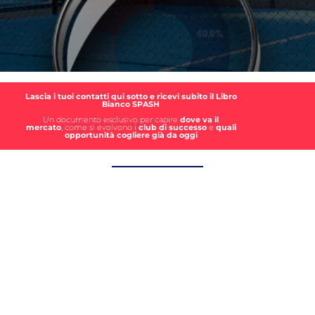
Lascia i tuoi contatti qui sotto e ricevi subito il Libro
Bianco SPASH
Un documento esclusivo per capire
dove va il
mercato
, come si evolvono i
club di successo
e
quali
opportunità cogliere già da oggi